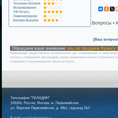
Тиснение-Конгрев
Фольгирование
УФ-Печать
Ламинирование
Биговка-Вырубка
Вопросы • 
[Ваш вопрос
Обращаем ваше внимание:
мы не продаем бумагу
б
Информация предоставлена исключительно для ознакомления и облегчения 
точность отображения фотографий, оценки применимости могут отличаться от
и проверятся при размещении заказа на печать.
Типография "ПАЛАДИН"
105264, Россия, Москва, м. Первомайская,
ул. Верхняя Первомайская, д. 49к1, подъезд №3
E-mail:
paladin@printsite.ru