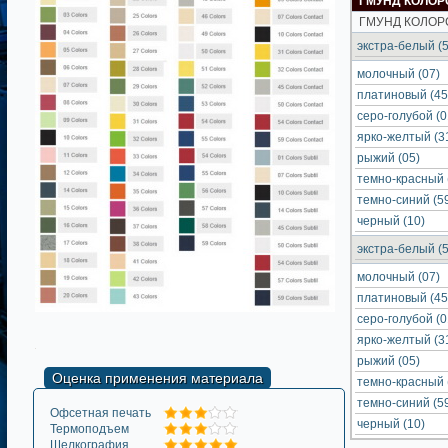
ГМУНД КОЛОР
коллекции представлены конверты всей цветовой гаммы.
ГМУНД КОЛОР
экстра-белый (5
молочный (07)
платиновый (45
серо-голубой (0
ярко-желтый (3
рыжий (05)
темно-красный 
темно-синий (5
черный (10)
экстра-белый (5
молочный (07)
платиновый (45
серо-голубой (0
ярко-желтый (3
рыжий (05)
Оценка применения материала
темно-красный 
темно-синий (5
Офсетная печать
черный (10)
Термоподъем
Шелкография