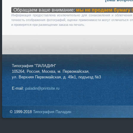
Обращаем ваше внимание:
мы не продаем бумагу
б
Информация предоставлена исключительно для ознакомления и облегчения 
точность отображения фотографий, оценки применимости могут отличаться от
и проверятся при размещении заказа на печать.
Типография "ПАЛАДИН"
105264, Россия, Москва, м. Первомайская,
ул. Верхняя Первомайская, д. 49к1, подъезд №3
E-mail:
paladin@printsite.ru
© 1999-2018
Типография Паладин