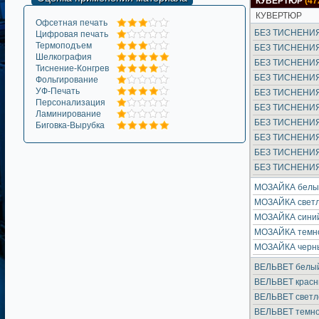
КУВЕРТЮР
(47
КУВЕРТЮР
Офсетная печать
БЕЗ ТИСНЕНИЯ
Цифровая печать
Термоподъем
БЕЗ ТИСНЕНИЯ
Шелкография
БЕЗ ТИСНЕНИЯ
Тиснение-Конгрев
БЕЗ ТИСНЕНИЯ
Фольгирование
УФ-Печать
БЕЗ ТИСНЕНИЯ
Персонализация
БЕЗ ТИСНЕНИЯ 
Ламинирование
БЕЗ ТИСНЕНИЯ
Биговка-Вырубка
БЕЗ ТИСНЕНИЯ
БЕЗ ТИСНЕНИЯ
БЕЗ ТИСНЕНИЯ
МОЗАЙКА белы
МОЗАЙКА свет
МОЗАЙКА сини
МОЗАЙКА темн
МОЗАЙКА черн
ВЕЛЬВЕТ белы
ВЕЛЬВЕТ крас
ВЕЛЬВЕТ светл
ВЕЛЬВЕТ темно