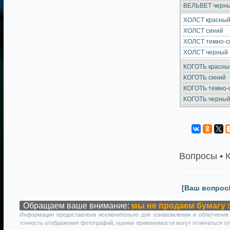
ВЕЛЬВЕТ черн
ХОЛСТ красны
ХОЛСТ синий
ХОЛСТ темно-с
ХОЛСТ черный
КОГОТЬ красны
КОГОТЬ синий
КОГОТЬ темно-
КОГОТЬ черны
Вопросы • 
[Ваш вопрос
Обращаем ваше внимание:
мы не продаем бумагу
б
Информация предоставлена исключительно для ознакомления и облегчения 
точность отображения фотографий, оценки применимости могут отличаться от